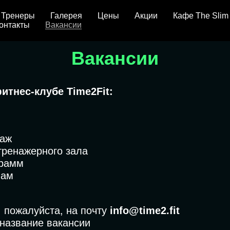
Тренеры
Галерея
Цены
Акции
Кафе The Slim
онтакты
Вакансии
Вакансии
итнес-клубе Time2Fit:
даж
тренажерного зала
грамм
вам
 пожалуйста, на почту
info@time2.fit
 название вакансии